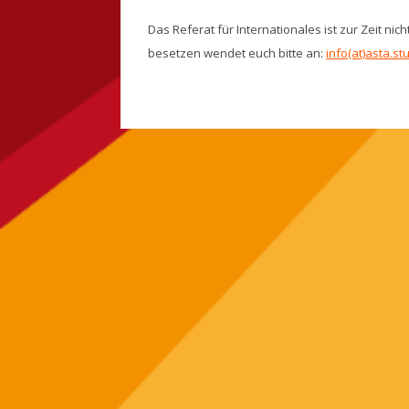
Das Referat für Internationales ist zur Zeit nic
besetzen wendet euch bitte an:
info(at)asta.s